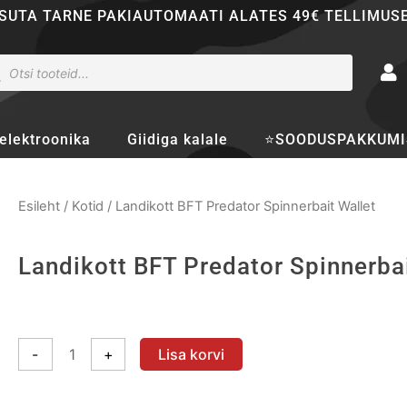
SUTA TARNE PAKIAUTOMAATI ALATES 49€ TELLIMUS
ducts
rch
elektroonika
Giidiga kalale
⭐SOODUSPAKKUMI
Esileht
/
Kotid
/ Landikott BFT Predator Spinnerbait Wallet
Landikott BFT Predator Spinnerbai
Landikott
BFT
-
+
Lisa korvi
Predator
Spinnerbait