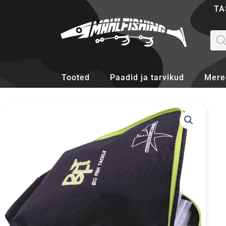
Skip
TA
to
content
Pro
sea
Tooted
Paadid ja tarvikud
Mere