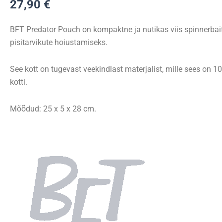
27,90
€
Wallet
kogus
BFT Predator Pouch on kompaktne ja nutikas viis spinnerbai
pisitarvikute hoiustamiseks.
See kott on tugevast veekindlast materjalist, mille sees on 
kotti.
Mõõdud: 25 x 5 x 28 cm.