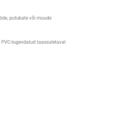
tide, putukate või muude
10 PVC-tugevdatud taassuletavat