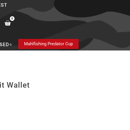
EST
0
Cart
Mahlfishing Predator Cup
SED⭐
t Wallet