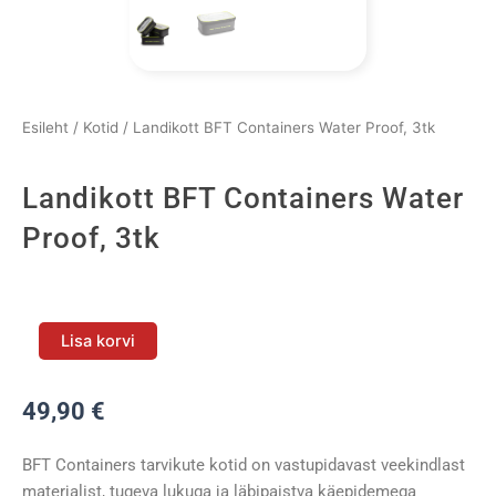
Esileht
/
Kotid
/ Landikott BFT Containers Water Proof, 3tk
Landikott BFT Containers Water
Proof, 3tk
Landikott
BFT
Lisa korvi
Containers
Water
49,90
€
Proof,
3tk
BFT Containers tarvikute kotid on vastupidavast veekindlast
kogus
materjalist, tugeva lukuga ja läbipaistva käepidemega