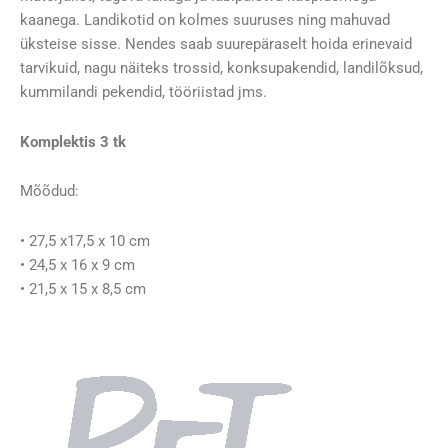
kaanega. Landikotid on kolmes suuruses ning mahuvad
üksteise sisse. Nendes saab suurepäraselt hoida erinevaid
tarvikuid, nagu näiteks trossid, konksupakendid, landilõksud,
kummilandi pekendid, tööriistad jms.
Komplektis 3 tk
Mõõdud:
• 27,5 x17,5 x 10 cm
• 24,5 x 16 x 9 cm
• 21,5 x 15 x 8,5 cm