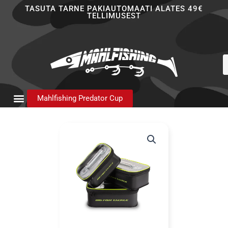
Skip
TASUTA TARNE PAKIAUTOMAATI ALATES 49€
TELLIMUSEST
to
content
P
s
Mahlfishing Predator Cup