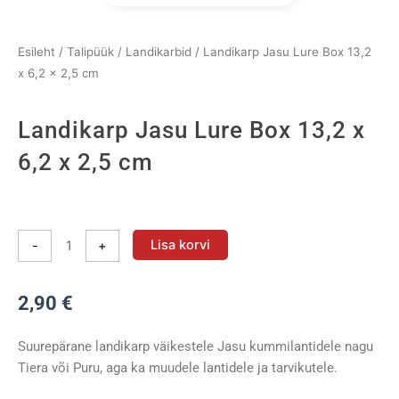
Esileht
/
Talipüük
/
Landikarbid
/ Landikarp Jasu Lure Box 13,2
x 6,2 x 2,5 cm
Landikarp Jasu Lure Box 13,2 x
6,2 x 2,5 cm
Landikarp
Jasu
Lisa korvi
-
+
Lure
Box
2,90
€
13,2
x
6,2
Suurepärane landikarp väikestele Jasu kummilantidele nagu
x
Tiera või Puru, aga ka muudele lantidele ja tarvikutele.
2,5