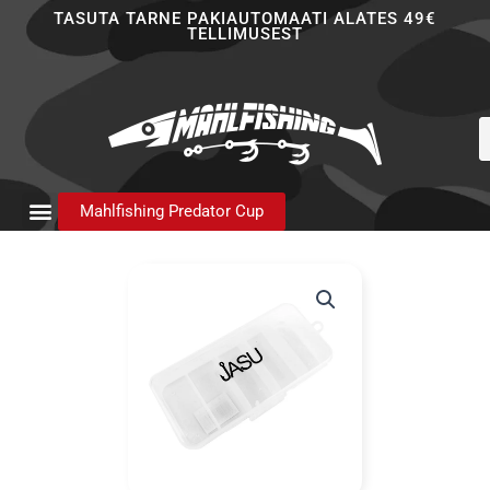
Skip
TASUTA TARNE PAKIAUTOMAATI ALATES 49€
TELLIMUSEST
to
content
P
s
Mahlfishing Predator Cup