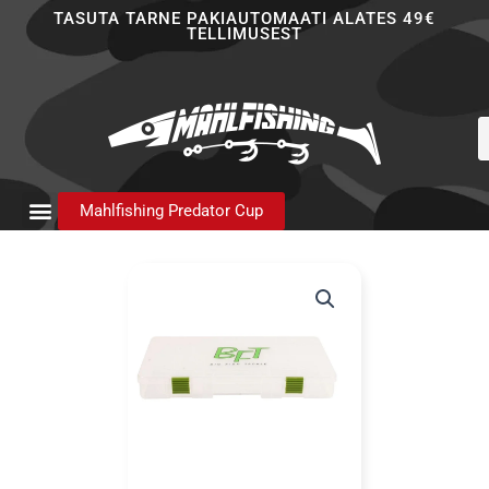
Skip
TASUTA TARNE PAKIAUTOMAATI ALATES 49€
TELLIMUSEST
to
content
P
s
Mahlfishing Predator Cup