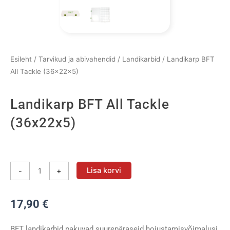
Esileht
/
Tarvikud ja abivahendid
/
Landikarbid
/ Landikarp BFT
All Tackle (36x22x5)
Landikarp BFT All Tackle
(36x22x5)
Landikarp
BFT
Lisa korvi
-
+
All
Tackle
17,90
€
(36x22x5)
kogus
BFT landikarbid pakuvad suurepäraseid hoiustamisvõimalusi