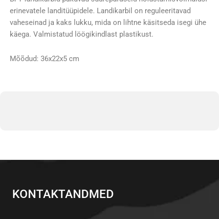
erinevatele landitüüpidele. Landikarbil on reguleeritavad
vaheseinad ja kaks lukku, mida on lihtne käsitseda isegi ühe
käega. Valmistatud löögikindlast plastikust.
Mõõdud: 36x22x5 cm
KONTAKTANDMED