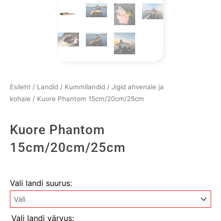
Esileht
/
Landid
/
Kummilandid
/
Jigid ahvenale ja
kohale
/ Kuore Phantom 15cm/20cm/25cm
Kuore Phantom
15cm/20cm/25cm
Kuore
Vali landi suurus:
Phantom
15cm/20cm/25cm
kogus
Vali landi värvus: