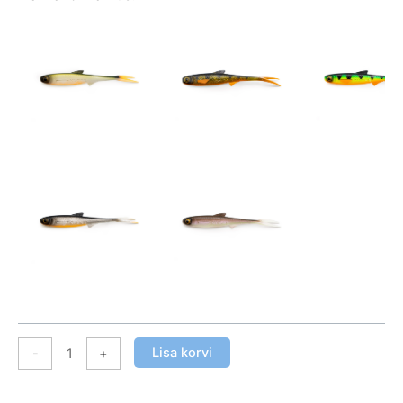
Lisa korvi
-
+