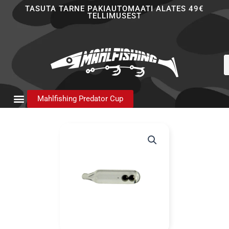
Skip
TASUTA TARNE PAKIAUTOMAATI ALATES 49€
TELLIMUSEST
to
content
P
s
Mahlfishing Predator Cup