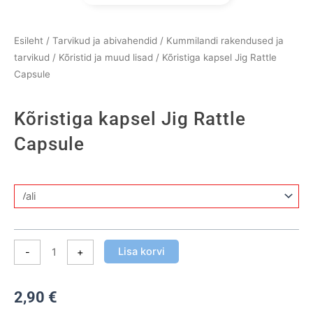
Esileht
/
Tarvikud ja abivahendid
/
Kummilandi rakendused ja
tarvikud
/
Kõristid ja muud lisad
/ Kõristiga kapsel Jig Rattle
Capsule
Kõristiga kapsel Jig Rattle
Capsule
Kõristiga
kapsel
Jig
Rattle
Lisa korvi
-
+
Capsule
kogus
2,90
€