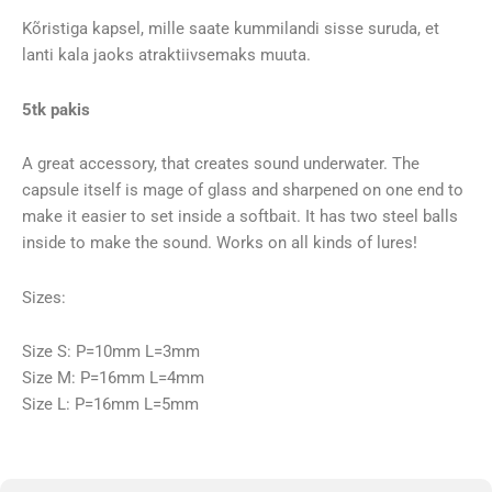
Kõristiga kapsel, mille saate kummilandi sisse suruda, et
lanti kala jaoks atraktiivsemaks muuta.
5tk pakis
A great accessory, that creates sound underwater. The
capsule itself is mage of glass and sharpened on one end to
make it easier to set inside a softbait. It has two steel balls
inside to make the sound. Works on all kinds of lures!
Sizes:
Size S: P=10mm L=3mm
Size M: P=16mm L=4mm
Size L: P=16mm L=5mm