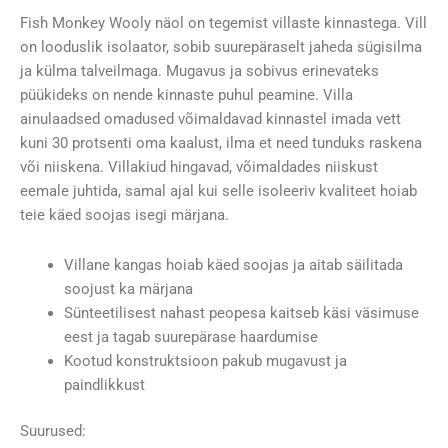
Fish Monkey Wooly näol on tegemist villaste kinnastega. Vill
on looduslik isolaator, sobib suurepäraselt jaheda sügisilma
ja külma talveilmaga. Mugavus ja sobivus erinevateks
püükideks on nende kinnaste puhul peamine. Villa
ainulaadsed omadused võimaldavad kinnastel imada vett
kuni 30 protsenti oma kaalust, ilma et need tunduks raskena
või niiskena. Villakiud hingavad, võimaldades niiskust
eemale juhtida, samal ajal kui selle isoleeriv kvaliteet hoiab
teie käed soojas isegi märjana.
Villane kangas hoiab käed soojas ja aitab säilitada
soojust ka märjana
Sünteetilisest nahast peopesa kaitseb käsi väsimuse
eest ja tagab suurepärase haardumise
Kootud konstruktsioon pakub mugavust ja
paindlikkust
Suurused: