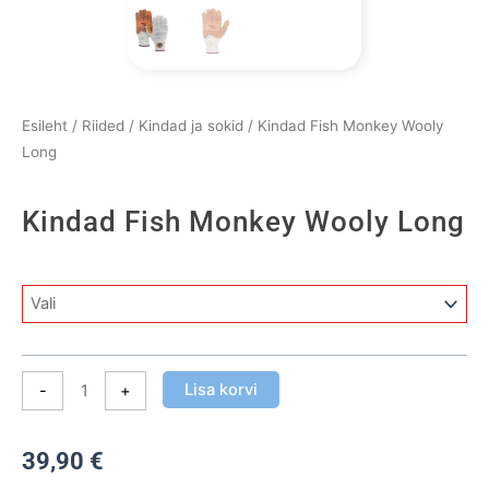
Esileht
/
Riided
/
Kindad ja sokid
/ Kindad Fish Monkey Wooly
Long
Kindad Fish Monkey Wooly Long
Kindad
Fish
Monkey
Wooly
Lisa korvi
-
+
Long
kogus
39,90
€