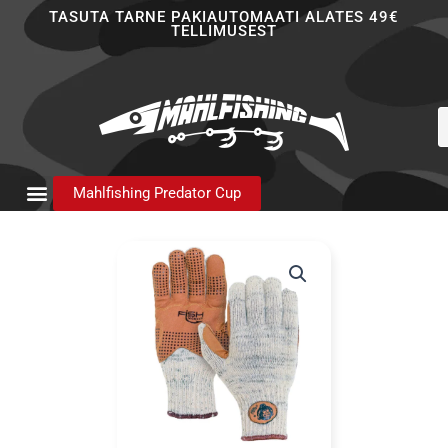
Skip
TASUTA TARNE PAKIAUTOMAATI ALATES 49€
TELLIMUSEST
to
content
P
s
Mahlfishing Predator Cup