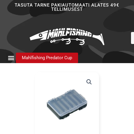
Skip
TASUTA TARNE PAKIAUTOMAATI ALATES 49€
TELLIMUSEST
to
content
P
s
Mahlfishing Predator Cup