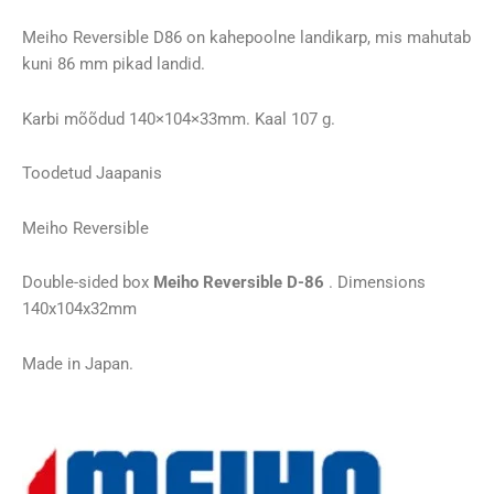
(140x104x32mm)
kogus
Meiho Reversible D86 on kahepoolne landikarp, mis mahutab
kuni 86 mm pikad landid.
Karbi mõõdud 140×104×33mm. Kaal 107 g.
Toodetud Jaapanis
Meiho Reversible
Double-sided box
Meiho Reversible D-86
. Dimensions
140x104x32mm
Made in Japan.