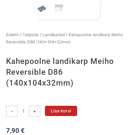
Esileht
/
Talipüük
/
Landikarbid
/ Kahepoolne landikarp Meiho
Reversible D86 (140x104x32mm)
Kahepoolne landikarp Meiho
Reversible D86
(140x104x32mm)
Kahepoolne
landikarp
Lisa korvi
-
+
Meiho
Reversible
7,90
€
D86