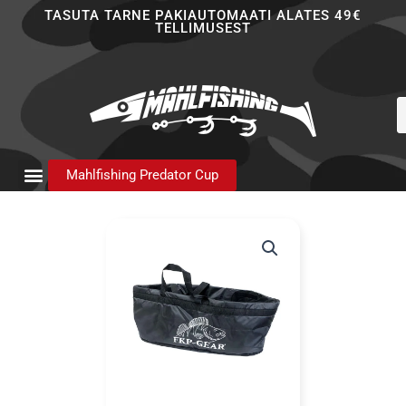
Skip
TASUTA TARNE PAKIAUTOMAATI ALATES 49€
TELLIMUSEST
to
content
P
s
Mahlfishing Predator Cup