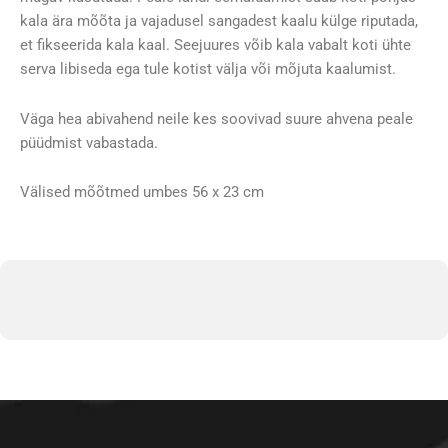
kala ära mõõta ja vajadusel sangadest kaalu külge riputada,
et fikseerida kala kaal. Seejuures võib kala vabalt koti ühte
serva libiseda ega tule kotist välja või mõjuta kaalumist.
Väga hea abivahend neile kes soovivad suure ahvena peale
püüdmist vabastada.
Välised mõõtmed umbes 56 x 23 cm