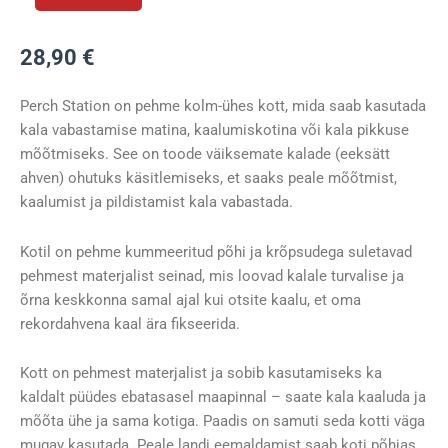
GEAR
Perch
28,90
€
Station
kogus
Perch Station on pehme kolm-ühes kott, mida saab kasutada
kala vabastamise matina, kaalumiskotina või kala pikkuse
mõõtmiseks. See on toode väiksemate kalade (eeksätt
ahven) ohutuks käsitlemiseks, et saaks peale mõõtmist,
kaalumist ja pildistamist kala vabastada.
Kotil on pehme kummeeritud põhi ja krõpsudega suletavad
pehmest materjalist seinad, mis loovad kalale turvalise ja
õrna keskkonna samal ajal kui otsite kaalu, et oma
rekordahvena kaal ära fikseerida.
Kott on pehmest materjalist ja sobib kasutamiseks ka
kaldalt püüdes ebatasasel maapinnal – saate kala kaaluda ja
mõõta ühe ja sama kotiga. Paadis on samuti seda kotti väga
mugav kasutada. Peale landi eemaldamist saab koti põhjas