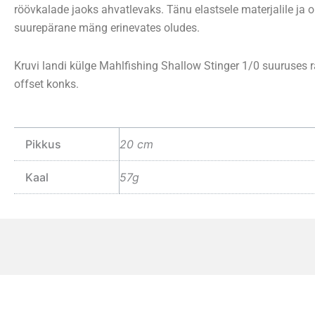
röövkalade jaoks ahvatlevaks. Tänu elastsele materjalile ja 
suurepärane mäng erinevates oludes.
Kruvi landi külge Mahlfishing Shallow Stinger 1/0 suuruses
offset konks.
Pikkus
20 cm
Kaal
57g