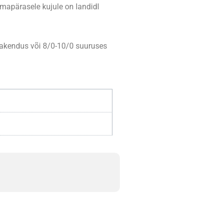
omapärasele kujule on landidl
 rakendus või 8/0-10/0 suuruses