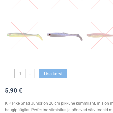
(20
cm)
kogus
-
+
Lisa korvi
5,90
€
K.P Pike Shad Junior on 20 cm pikkune kummilant, mis on m
haugipüügiks. Perfektne viimistlus ja põnevad värvitoonid 