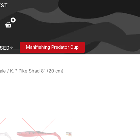
EST
0
Cart
Mahlfishing Predator Cup
SED⭐
ale
/ K.P Pike Shad 8″ (20 cm)