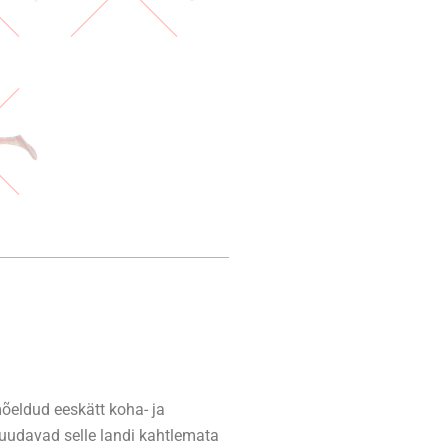
õeldud eeskätt koha- ja
muudavad selle landi kahtlemata