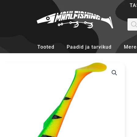
Skip
TA
to
content
Pro
sea
Tooted
Paadid ja tarvikud
Mere