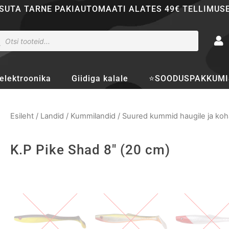
SUTA TARNE PAKIAUTOMAATI ALATES 49€ TELLIMUS
ducts
rch
elektroonika
Giidiga kalale
⭐SOODUSPAKKUMI
Esileht
/
Landid
/
Kummilandid
/
Suured kummid haugile ja koh
K.P Pike Shad 8" (20 cm)
K.P
Pike
Shad
8"