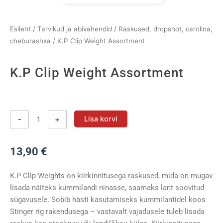
Esileht
/
Tarvikud ja abivahendid
/
Raskused, dropshot, carolina,
cheburashka
/ K.P Clip Weight Assortment
K.P Clip Weight Assortment
K.P
Clip
Lisa korvi
-
+
Weight
Assortment
13,90
€
kogus
K.P Clip Weights on kiirkinnitusega raskused, mida on mugav
lisada näiteks kummilandi ninasse, saamaks lant soovitud
sügavusele. Sobib hästi kasutamiseks kummilantidel koos
Stinger rig rakendusega – vastavalt vajadusele tuleb lisada