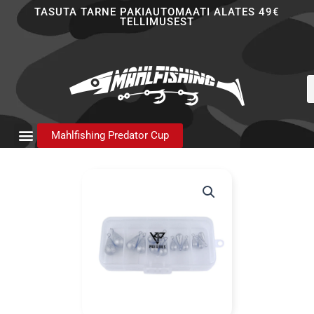
Skip
TASUTA TARNE PAKIAUTOMAATI ALATES 49€
TELLIMUSEST
to
content
P
s
Mahlfishing Predator Cup