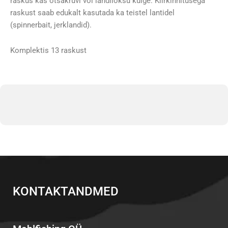
raskus kas otsakruvi või landilõksu külge. Kiirkinnitusega
raskust saab edukalt kasutada ka teistel lantidel
(spinnerbait, jerklandid).
Komplektis 13 raskust
KONTAKTANDMED