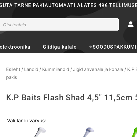
SUTA TARNE PAKIAUTOMAATI ALATES 49€ TELLIMUS
ducts
rch
elektroonika
Giidiga kalale
⭐SOODUSPAKKUMI
Esileht
/
Landid
/
Kummilandid
/
Jigid ahvenale ja kohale
/ K.P 
pakis
K.P Baits Flash Shad 4,5" 11,5cm 
K.P
Vali landi värvus:
Baits
Flash