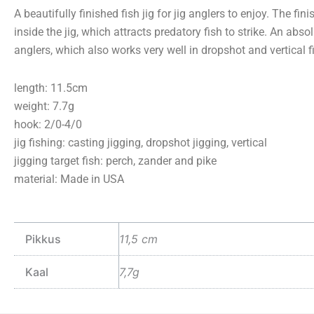
A beautifully finished fish jig for jig anglers to enjoy. The fini
inside the jig, which attracts predatory fish to strike. An abs
anglers, which also works very well in dropshot and vertical f
length: 11.5cm
weight: 7.7g
hook: 2/0-4/0
jig fishing: casting jigging, dropshot jigging, vertical
jigging target fish: perch, zander and pike
material: Made in USA
Pikkus
11,5 cm
Kaal
7,7g