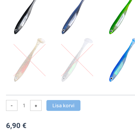
Shad
4,5"
11,5cm
5tk
pakis
kogus
-
+
Lisa korvi
6,90
€