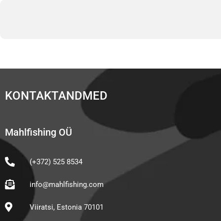
KONTAKTANDMED
Mahlfishing OÜ
(+372) 525 8534
info@mahlfishing.com
Viiratsi, Estonia 70101