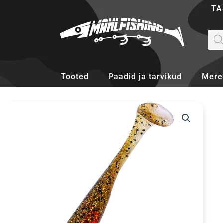
Skip
TA
to
content
Pro
sea
Tooted
Paadid ja tarvikud
Mere