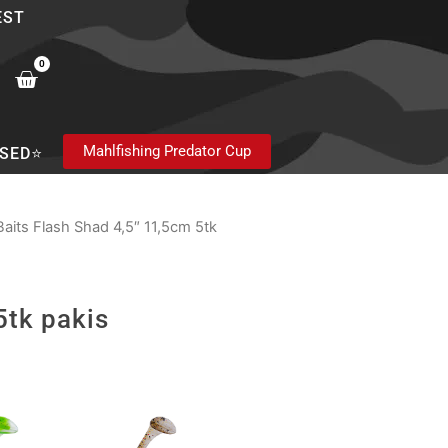
EST
0
Cart
Mahlfishing Predator Cup
SED⭐
Baits Flash Shad 4,5″ 11,5cm 5tk
5tk pakis