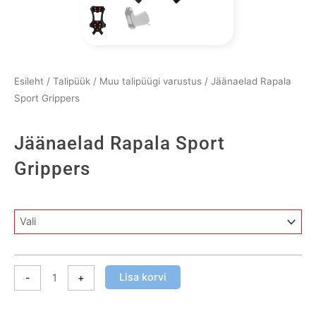
Esileht
/
Talipüük
/
Muu talipüügi varustus
/ Jäänaelad Rapala
Sport Grippers
Jäänaelad Rapala Sport
Grippers
Jäänaelad
Rapala
Sport
Grippers
Lisa korvi
-
+
kogus