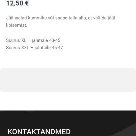
12,50
€
Jäänaelad kummiku või saapa talla alla, et vältida jääl
libisemist.
Suurus XL – jalatsile 43-45
Suurus XXL – jalatsile 45-47
KONTAKTANDMED