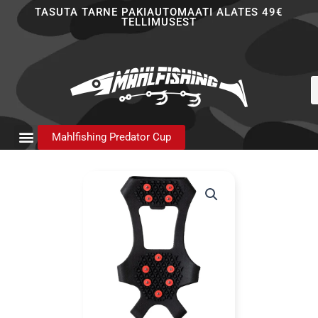
Skip
TASUTA TARNE PAKIAUTOMAATI ALATES 49€
TELLIMUSEST
to
content
P
s
Mahlfishing Predator Cup