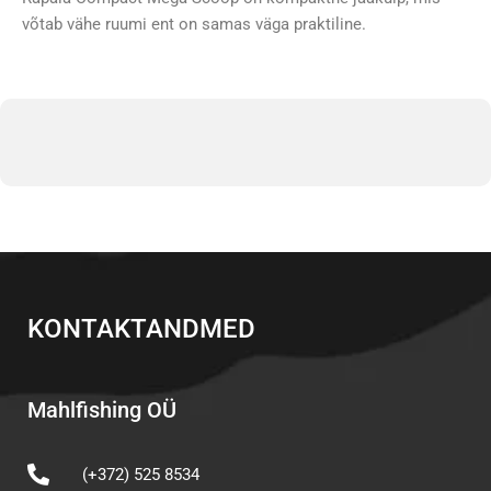
võtab vähe ruumi ent on samas väga praktiline.
KONTAKTANDMED
Mahlfishing OÜ
(+372) 525 8534