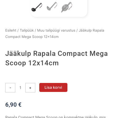
Esileht
/
Talipüük
/
Muu talipüügi varustus
/ Jääkulp Rapala
Compact Mega Scoop 12x14cm
Jääkulp Rapala Compact Mega
Scoop 12x14cm
Jääkulp
Rapala
Lisa korvi
-
+
Compact
Mega
6,90
€
Scoop
12x14cm
kogus
Rapala Compact Mega Scoop on kompaktne jääkulp, mis