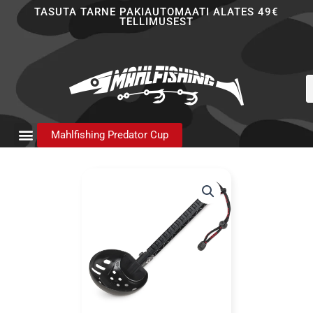
Skip
TASUTA TARNE PAKIAUTOMAATI ALATES 49€
TELLIMUSEST
to
content
P
s
Mahlfishing Predator Cup