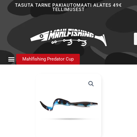
Skip
TASUTA TARNE PAKIAUTOMAATI ALATES 49€
TELLIMUSEST
to
content
P
s
Mahlfishing Predator Cup