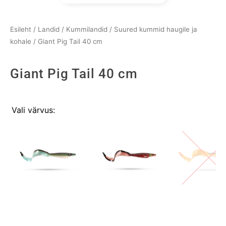
Esileht
/
Landid
/
Kummilandid
/
Suured kummid haugile ja
kohale
/ Giant Pig Tail 40 cm
Giant Pig Tail 40 cm
Giant
Vali värvus:
Pig
Tail
40
cm
kogus