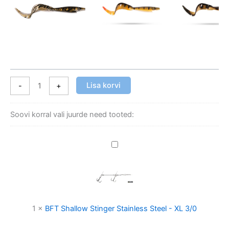
Lisa korvi
-
+
Soovi korral vali juurde need tooted:
BFT
Shallow
Stinger
Stainless
Steel
-
1
×
BFT Shallow Stinger Stainless Steel - XL 3/0
XL