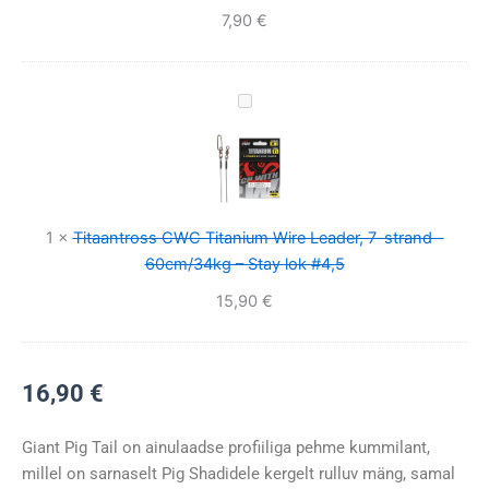
3/0
7,90
€
Titaantross
CWC
Titanium
Wire
Leader,
7-
1
×
Titaantross CWC Titanium Wire Leader, 7-strand -
strand
60cm/34kg – Stay lok #4,5
-
15,90
€
60cm/34kg
–
Stay
16,90
€
lok
#4,5
Giant Pig Tail on ainulaadse profiiliga pehme kummilant,
millel on sarnaselt Pig Shadidele kergelt rulluv mäng, samal