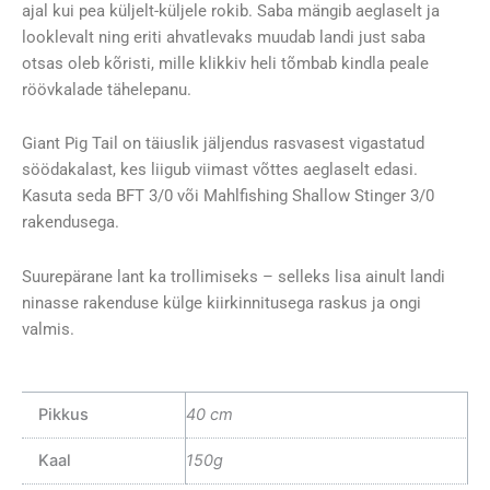
ajal kui pea küljelt-küljele rokib. Saba mängib aeglaselt ja
looklevalt ning eriti ahvatlevaks muudab landi just saba
otsas oleb kõristi, mille klikkiv heli tõmbab kindla peale
röövkalade tähelepanu.
Giant Pig Tail on täiuslik jäljendus rasvasest vigastatud
söödakalast, kes liigub viimast võttes aeglaselt edasi.
Kasuta seda BFT 3/0 või Mahlfishing Shallow Stinger 3/0
rakendusega.
Suurepärane lant ka trollimiseks – selleks lisa ainult landi
ninasse rakenduse külge kiirkinnitusega raskus ja ongi
valmis.
Pikkus
40 cm
Kaal
150g