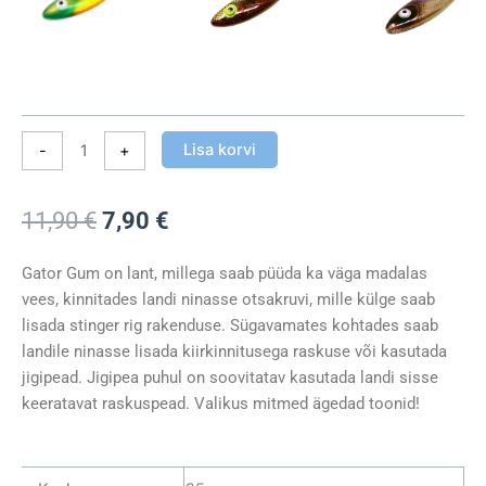
Lisa korvi
-
+
Algne
Praegune
11,90
€
7,90
€
hind
hind
oli:
on:
Gator Gum on lant, millega saab püüda ka väga madalas
11,90 €.
7,90 €.
vees, kinnitades landi ninasse otsakruvi, mille külge saab
lisada stinger rig rakenduse. Sügavamates kohtades saab
landile ninasse lisada kiirkinnitusega raskuse või kasutada
jigipead. Jigipea puhul on soovitatav kasutada landi sisse
keeratavat raskuspead. Valikus mitmed ägedad toonid!