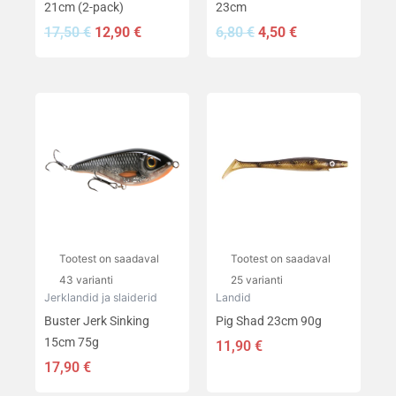
21cm (2-pack)
23cm
17,50
€
12,90
€
6,80
€
4,50
€
Sellel
Sellel
tootel
tootel
on
on
mitu
mitu
varianti.
varianti.
Valikuid
Valikuid
saab
saab
teha
teha
Tootest on saadaval
Tootest on saadaval
tootelehel.
tootelehel.
43 varianti
25 varianti
Jerklandid ja slaiderid
Landid
Buster Jerk Sinking
Pig Shad 23cm 90g
15cm 75g
11,90
€
17,90
€