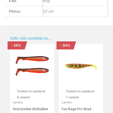
Kaal
85g
Pikkus
22 cm
Sulle võib meeldida ka…
- 26%
- 34%
Algne
Praegune
Algne
Praegune
Sellel
Sellel
hind
hind
hind
hind
tootel
tootel
oli:
on:
oli:
on:
on
on
17,50 €.
12,90 €.
6,80 €.
4,50 €.
mitu
mitu
varianti.
varianti.
Valikuid
Valikuid
saab
saab
teha
teha
Tootest on saadaval
Tootest on saadaval
tootelehel.
tootelehel.
9 varianti
7 varianti
Landid
Landid
Svartzonker McRubber
Fox Rage Pro Shad