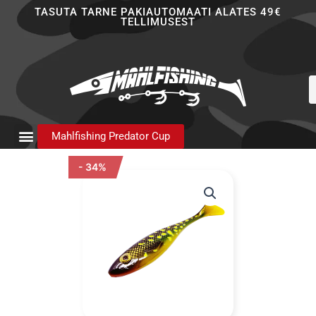
Skip
TASUTA TARNE PAKIAUTOMAATI ALATES 49€
TELLIMUSEST
to
content
P
s
Mahlfishing Predator Cup
- 34%