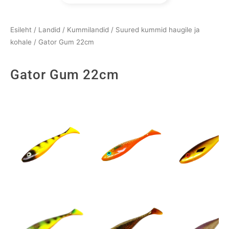
Esileht
/
Landid
/
Kummilandid
/
Suured kummid haugile ja
kohale
/ Gator Gum 22cm
Gator Gum 22cm
Gator
Gum
22cm
kogus