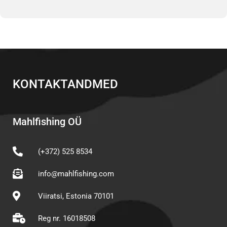
KONTAKTANDMED
Mahlfishing OÜ
(+372) 525 8534
info@mahlfishing.com
Viiratsi, Estonia 70101
Reg nr. 16018508