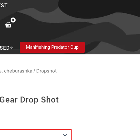
EST
0
Cart
Mahlfishing Predator Cup
SED⭐
na, cheburashka
/ Dropshot
Gear Drop Shot