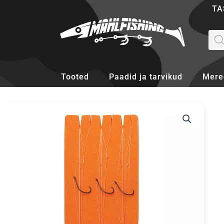
Skip
TA
to
content
Pro
sea
Tooted
Paadid ja tarvikud
Mere