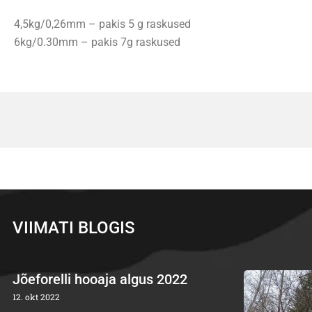
4,5kg/0,26mm – pakis 5 g raskused
6kg/0.30mm – pakis 7g raskused
VIIMATI BLOGIS
Jõeforelli hooaja algus 2022
12. okt 2022