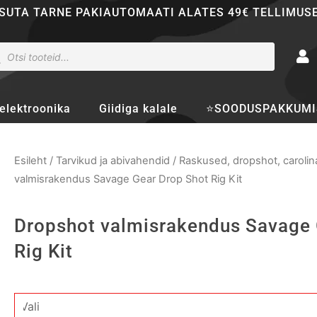
SUTA TARNE PAKIAUTOMAATI ALATES 49€ TELLIMUS
ducts
rch
elektroonika
Giidiga kalale
⭐SOODUSPAKKUMI
Esileht
/
Tarvikud ja abivahendid
/
Raskused, dropshot, caroli
valmisrakendus Savage Gear Drop Shot Rig Kit
Dropshot valmisrakendus Savage 
Rig Kit
Dropshot
valmisrakendus