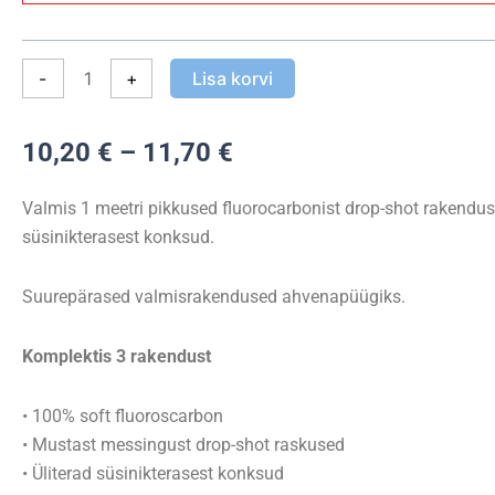
Savage
Gear
-
+
Lisa korvi
Drop
Shot
Rig
Hinnavahemik:
10,20
€
–
11,70
€
Kit
10,20 €
kogus
kuni
Valmis 1 meetri pikkused fluorocarbonist drop-shot rakenduse
11,70 €
süsinikterasest konksud.
Suurepärased valmisrakendused ahvenapüügiks.
Komplektis 3 rakendust
• 100% soft fluoroscarbon
• Mustast messingust drop-shot raskused
• Üliterad süsinikterasest konksud