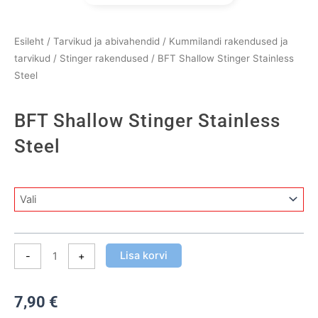
Esileht
/
Tarvikud ja abivahendid
/
Kummilandi rakendused ja
tarvikud
/
Stinger rakendused
/ BFT Shallow Stinger Stainless
Steel
BFT Shallow Stinger Stainless
Steel
BFT
Shallow
Stinger
Stainless
Lisa korvi
-
+
Steel
kogus
7,90
€