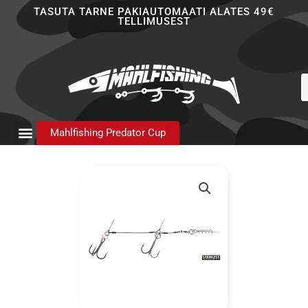
Skip
TASUTA TARNE PAKIAUTOMAATI ALATES 49€
TELLIMUSEST
to
content
P
s
Mahlfishing Predator Cup