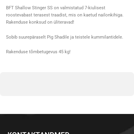
BFT Shallow Stinger SS on valmistatud 7-kiulisest
roostevabast terasest traadist, mis on kaetud nailonkihiga.
Rakenduse konksud on üliteravad!
Sobib suurepäraselt Pig Shadile ja teistele kummilantidele.
Rakenduse tõmbetugevus 45 kg!