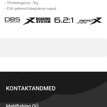
• Tõmbetugevus: 7kg
• EVA pehmed käepideme nupud
KONTAKTANDMED
Mahlfishing OÜ