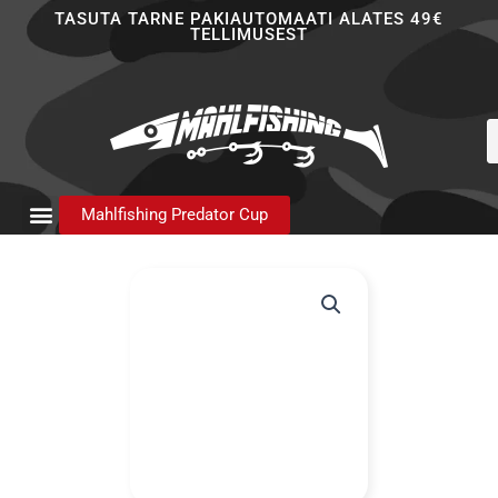
Skip
TASUTA TARNE PAKIAUTOMAATI ALATES 49€
TELLIMUSEST
to
content
P
s
Mahlfishing Predator Cup