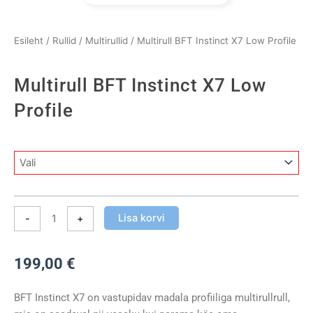
Esileht
/
Rullid
/
Multirullid
/ Multirull BFT Instinct X7 Low Profile
Multirull BFT Instinct X7 Low
Profile
Multirull
BFT
Instinct
X7
Lisa korvi
-
+
Low
Profile
kogus
199,00
€
BFT Instinct X7 on vastupidav madala profiiliga multirullrull,