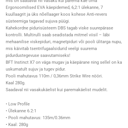
mis on saadaval nii vasaku kui parema käe oma
Ergonoomilised EVA käepidemed, 6,2:1 ülekanne, 7
kuullaagrit ja üks nõellaager koos kohese Anti-revers
süsteemiga tagavad sujuva püügi.
Kahekordne pidurisüsteem DBS tagab viske suurepärase
kontrolli. Multirulli saab seadistada mitmel viisil – läbi
mehaanilise viskepiduri, magnetpiduri või pooli ülitarga nupu,
mis käivitab tsentrifugaalsidurid veelgi suurema
pidurdustegevuse saavutamiseks!
BFT Instinct X7 on väga mugav ja käepärane ning sellel on ka
uskumatult sujuv ja tugev pidur.
Pooli mahutavus 110m / 0,36mm Strike Wire nööri.
Kaal 280g.
Saadaval nii vasakukäelist kui paremakäelist mudelit.
• Low Profile
• Ülekanne 6.2:1
• Pooli mahutavus: 135m/0.36mm
• Kaal: 280g