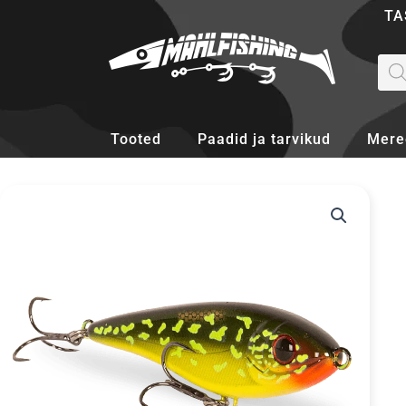
Skip
TA
to
content
Pro
sea
Tooted
Paadid ja tarvikud
Mere