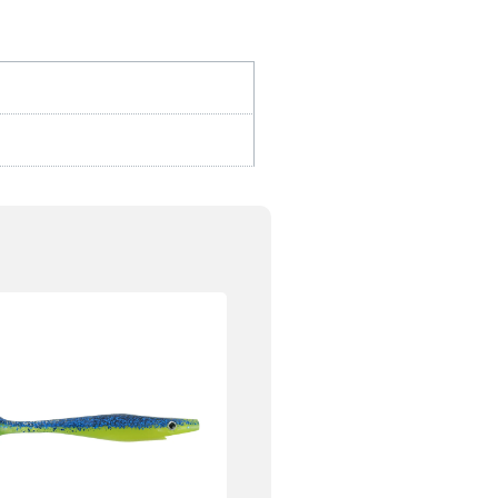
l
ti.
uid