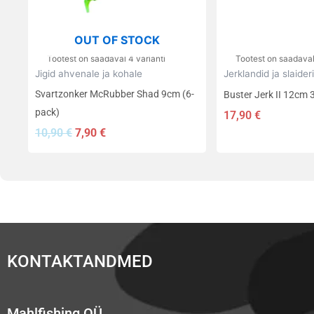
teha
teha
tootelehel.
tootelehel.
OUT OF STOCK
Tootest on saadaval 4 varianti
Tootest on saadaval
Jigid ahvenale ja kohale
Jerklandid ja slaider
Svartzonker McRubber Shad 9cm (6-
Buster Jerk II 12cm 
pack)
17,90
€
10,90
€
7,90
€
KONTAKTANDMED
Mahlfishing OÜ