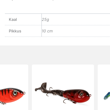
Kaal
25g
Pikkus
10 cm
Sellel
Sellel
tootel
toote
on
on
mitu
mitu
varianti.
varian
Valikuid
Valik
saab
saab