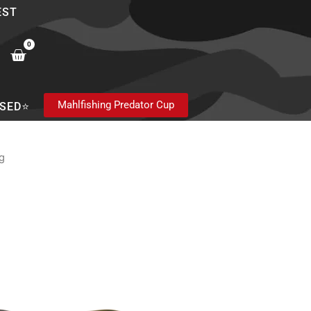
EST
0
Cart
Mahlfishing Predator Cup
SED⭐
g