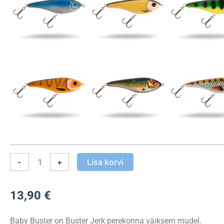
kogus
-
+
Lisa korvi
13,90
€
Baby Buster on Buster Jerk perekonna väiksem mudel.