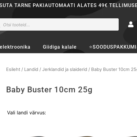
SUTA TARNE PAKIAUTOMAATI ALATES 49€ TELLIMUS
ducts
rch
elektroonika
Giidiga kalale
⭐SOODUSPAKKUMI
Esileht
/
Landid
/
Jerklandid ja slaiderid
/ Baby Buster 10cm 25
Baby Buster 10cm 25g
Baby
Vali landi värvus:
Buster
10cm
25g