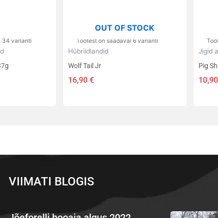
teha
teha
tootelehel.
toote
OUT OF STOCK
 34 varianti
Tootest on saadaval 6 varianti
Toot
id
Hübriidlandid
Jigid 
37g
Wolf Tail Jr
Pig S
16,90
€
10,9
VIIMATI BLOGIS
Jõeforelli hooaja algus 2022