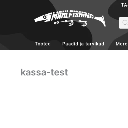
Skip
TA
to
content
Pro
sea
Tooted
Paadid ja tarvikud
Mere
kassa-test