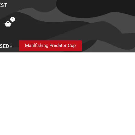
EST
0
Cart
Mahlfishing Predator Cup
SED⭐