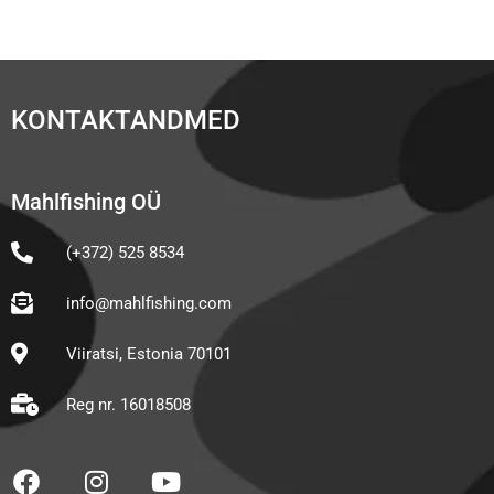
KONTAKTANDMED
Mahlfishing OÜ
(+372) 525 8534
info@mahlfishing.com
Viiratsi, Estonia 70101
Reg nr. 16018508
F
I
Y
a
n
o