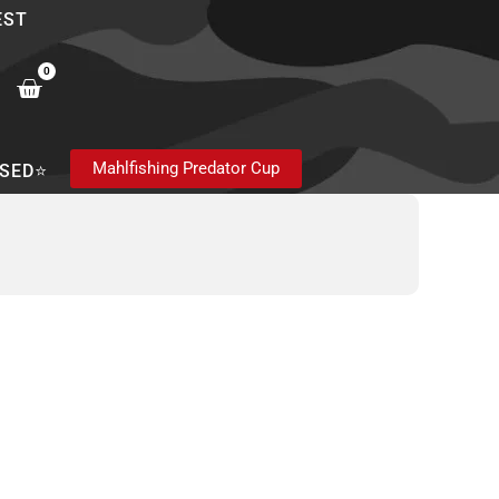
EST
0
Cart
Mahlfishing Predator Cup
SED⭐