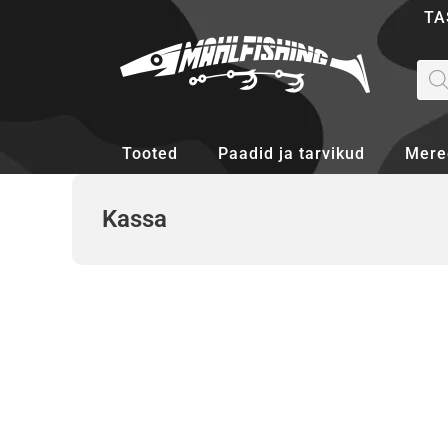
Skip
TA
to
content
Pro
sea
Tooted
Paadid ja tarvikud
Mere
Kassa